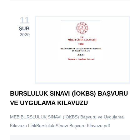
11
ŞUB
2020
BURSLULUK SINAVI (İOKBS) BAŞVURU
VE UYGULAMA KILAVUZU
MEB BURSLULUK SINAVI (İOKBS) Başvuru ve Uygulama
Kılavuzu LinkBursluluk Sınavı Başvuru Klavuzu.pdf