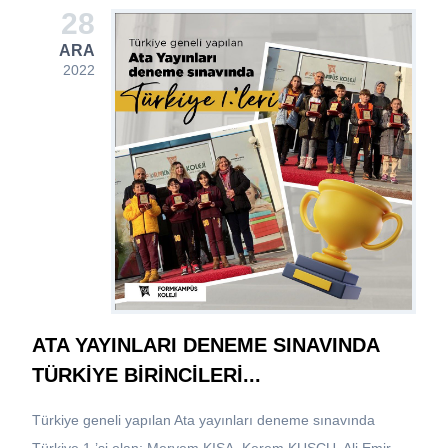
28
ARA
2022
ATA YAYINLARI DENEME SINAVINDA
TÜRKİYE BİRİNCİLERİ...
Türkiye geneli yapılan Ata yayınları deneme sınavında
Türkiye 1.’si olan; Meryem KISA, Kerem KUŞÇU, Ali Emir