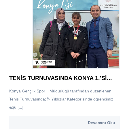
TENİS TURNUVASINDA KONYA 1.'Sİ...
Konya Gençlik Spor İl Müdürlüğü tarafından düzenlenen
Tenis Turnuvasında;🎾 Yıldızlar Kategorisinde öğrencimiz
&qu [...]
Devamını Oku