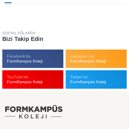
SOSYAL AĞLARDA
Bizi Takip Edin
Facebook'da
Instagram'da
FormKampüs Koleji
FormKampüs Koleji
YouTube'de
Twitter'de
FormKampüs Koleji
FormKampüs Koleji