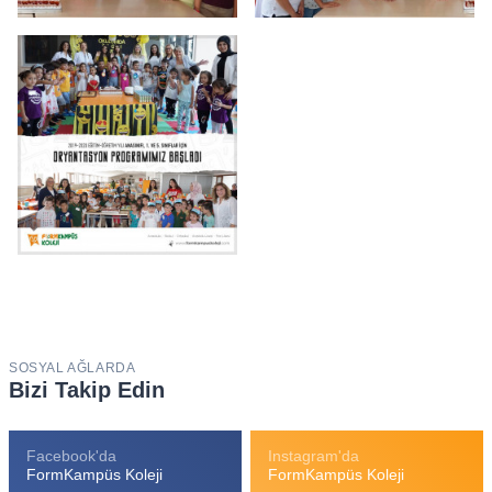
SOSYAL AĞLARDA
Bizi Takip Edin
Facebook'da
Instagram'da
FormKampüs Koleji
FormKampüs Koleji