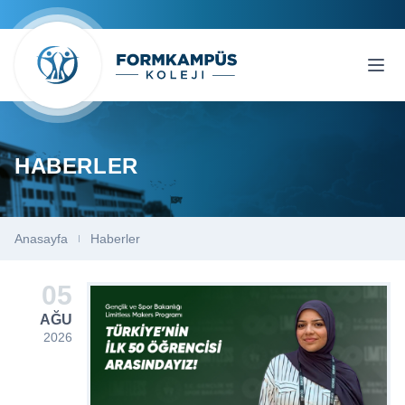
HABERLER
Anasayfa
Haberler
05
AĞU
2026