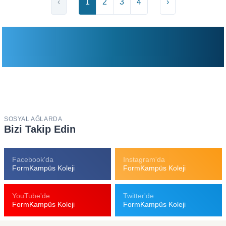
‹
1
2
3
4
›
SOSYAL AĞLARDA
Bizi Takip Edin
Facebook'da
Instagram'da
FormKampüs Koleji
FormKampüs Koleji
YouTube'de
Twitter'de
FormKampüs Koleji
FormKampüs Koleji