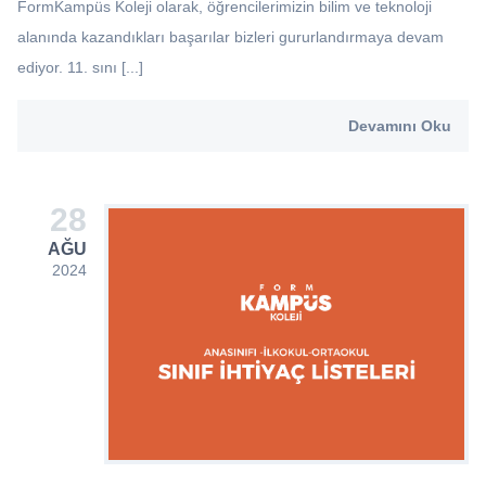
FormKampüs Koleji olarak, öğrencilerimizin bilim ve teknoloji
alanında kazandıkları başarılar bizleri gururlandırmaya devam
ediyor. 11. sını [...]
Devamını Oku
28
AĞU
2024