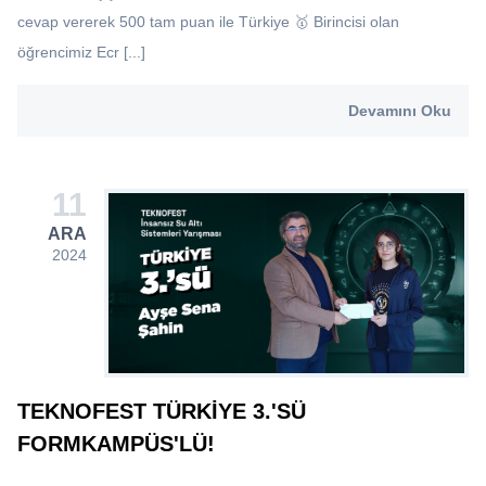
cevap vererek 500 tam puan ile Türkiye 🥇 Birincisi olan
öğrencimiz Ecr [...]
Devamını Oku
11
ARA
2024
TEKNOFEST TÜRKIYE 3.'SÜ
FORMKAMPÜS'LÜ!