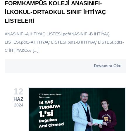
FORMKAMPÜS KOLEJI ANASINIFI-
İLKOKUL-ORTAOKUL SINIF İHTIYAÇ
LISTELERI
ANASINIFI-A İHTİYAÇ LİSTESİ.pdfANASINIFI-B İHTİYAÇ
LİSTESİ.pdf1-A İHTİYAÇ LİSTESİ.pdf1-B İHTİYAÇ LİSTESİ.pdf1-
C İHTİYA&Cce [...]
Devamını Oku
12
HAZ
2024