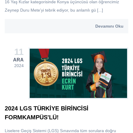
16 Yaş Kızlar kategorisinde Konya üçüncüsü olan öğrencimiz
Zeynep Duru Mete’yi tebrik ediyor, bu anlamlı gü [...]
Devamını Oku
11
ARA
2024
2024 LGS TÜRKIYE BIRINCISI
FORMKAMPÜS'LÜ!
Liselere Geçiş Sistemi (LGS) Sınavında tüm sorulara doğru