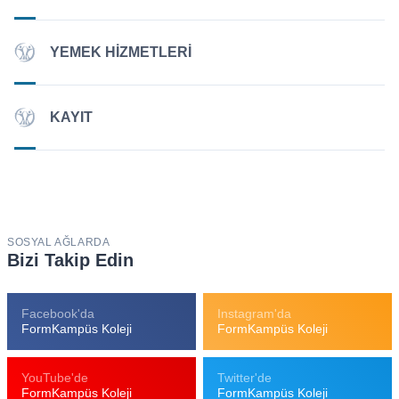
YEMEK HIZMETLERI
KAYIT
SOSYAL AĞLARDA
Bizi Takip Edin
Facebook'da
Instagram'da
FormKampüs Koleji
FormKampüs Koleji
YouTube'de
Twitter'de
FormKampüs Koleji
FormKampüs Koleji