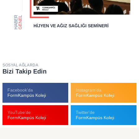
HABER
GENEL
HİJYEN VE AĞIZ SAĞLIĞI SEMİNERİ
SOSYAL AĞLARDA
Bizi Takip Edin
Facebook'da
Instagram'da
FormKampüs Koleji
FormKampüs Koleji
YouTube'de
Twitter'de
FormKampüs Koleji
FormKampüs Koleji